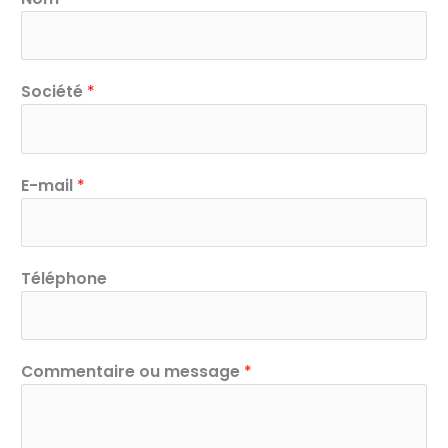
*
Société
*
*
N
o
m
E-mail
*
Téléphone
Commentaire ou message
*